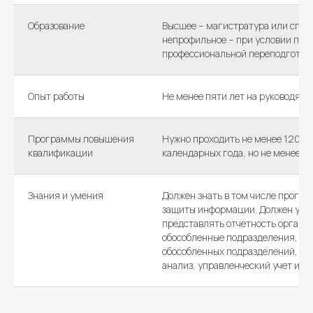
Образование
Высшее – магистратура или спец
непрофильное – при условии пр
профессиональной переподготов
Опыт работы
Не менее пяти лет на руководящ
Программы повышения
Нужно проходить не менее 120 ча
квалификации
календарных года, но не менее 2
Знания и умения
Должен знать в том числе програ
защиты информации. Должен умет
представлять отчетность орган
обособленные подразделения, • о
обособленных подразделений,• в
анализ, управленческий учет и др