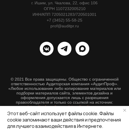
г. Ишим, ул. Чкалова, 22, офис 106
ОГРН 1107232005210
ИНН/КПП 7205021283/720501001
+7 (3452) 55-58-25
prof@auditpr.ru
© 2021 Все права защищены. Общество с ограниченной
ответственностью Аудиторская компания «АудитПроф».
«Любое использование либо копирование материалов или
подборки материалов сайта, элементов дизайна и
оформления допускается лишь с разрешения
правообладателя и только со ссылкой на источник:
https://ru.freepik.com
,
https://auditpr.ru
».
Этот веб-сайт использует файлы cookie. Файлы
cookie запоминают ваши действия и предпочтения
для лучшего взаимодействия в Интернете.