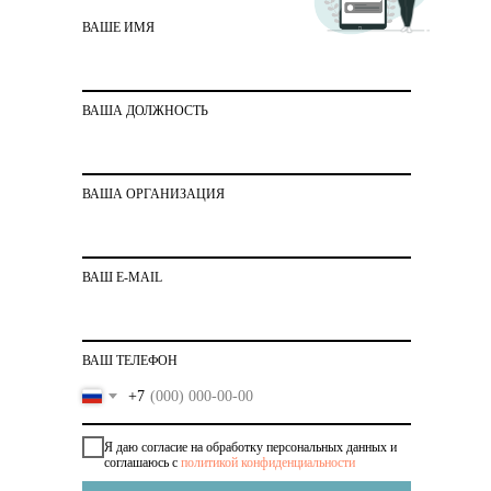
бухгалтерии теперь четко понимает,
ВАШЕ ИМЯ
что он должен делать и за что
отвечает».
ВАША ДОЛЖНОСТЬ
ВАША ОРГАНИЗАЦИЯ
ВАШ E-MAIL
ВАШ ТЕЛЕФОН
+7
Я даю согласие на обработку персональных данных и
соглашаюсь с
политикой конфиденциальности