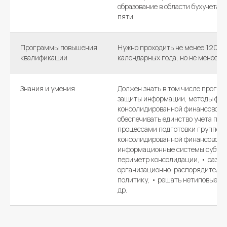
образование в области бухучета и 
пяти
Программы повышения
Нужно проходить не менее 120 ча
квалификации
календарных года, но не менее 2
Знания и умения
Должен знать в том числе програ
защиты информации, методы фо
консолидированной финансовой и
обеспечивать единство учета при
процессами подготовки группой
консолидированной финансовой о
информационные системы субъект
периметр консолидации, • разра
организационно-распорядительн
политику, • решать нетиповые за
др.