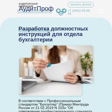
АУДИТОРСКАЯ
ЗАКАЗАТЬ ЗВОНОК
АудитПроф
КОМПАНИЯ
+7 (3452) 55-58-
25
Разработка должностных
инструкций для отдела
бухгалтерии
В соответствии с Профессиональным
стандартом “Бухгалтер” (Приказ Минтруда
России от 21.02.2019 N 103н "Об
утверждении профессионального стандарта