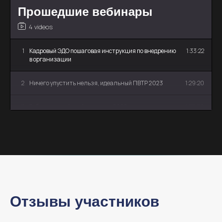
Прошедшие вебинары
4 videos
1
Кадровый ЭДО пошаговая инструкция по внедрению
1:33:22
в организации
2
Ничего упустить нельзя, идеальный ПВТР 2023
1:29:20
3
Вебинар по учётной политике 2022 год
1:57:30
4
НОМЕНКЛАТУРА ДЕЛ НА 2023
56:28
Отзывы участников