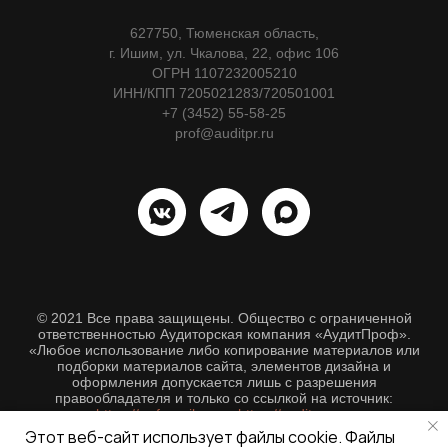
627750, Тюменская область,
г. Ишим, ул. Чкалова, 22, офис 106
ОГРН 1107232005210
ИНН/КПП 7205021283/720501001
+7 (3452) 55-58-25
prof@auditpr.ru
© 2021 Все права защищены. Общество с ограниченной
ответственностью Аудиторская компания «АудитПроф».
«Любое использование либо копирование материалов или
подборки материалов сайта, элементов дизайна и
оформления допускается лишь с разрешения
правообладателя и только со ссылкой на источник:
https://ru.freepik.com
,
https://auditpr.ru
».
Этот веб-сайт использует файлы cookie. Файлы