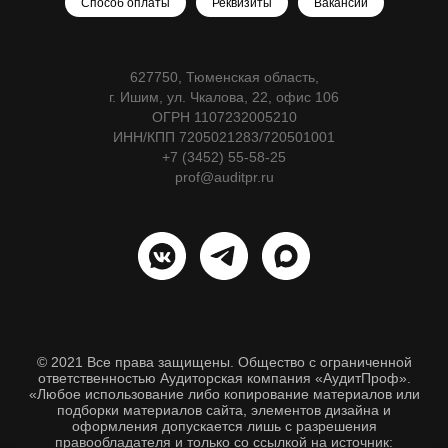
Способ оплаты
Реквизиты
Вакансии
627750, Тюменская область,
г. Ишим, ул. Чкалова, 22, офис 106
ОГРН 1107232005210
ИНН/КПП 7205021283/720501001
+7 (3452) 55-58-25
prof@auditpr.ru
© 2021 Все права защищены. Общество с ограниченной
ответственностью Аудиторская компания «АудитПроф».
«Любое использование либо копирование материалов или
подборки материалов сайта, элементов дизайна и
оформления допускается лишь с разрешения
правообладателя и только со ссылкой на источник: