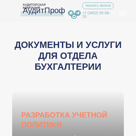
АУДИТОРСКАЯ
ЗАКАЗАТЬ ЗВОНОК
АудитПроф
КОМПАНИЯ
+7 (3452) 55-58-
25
ДОКУМЕНТЫ И УСЛУГИ
ДЛЯ ОТДЕЛА
БУХГАЛТЕРИИ
РАЗРАБОТКА УЧЕТНОЙ
ПОЛИТИКИ